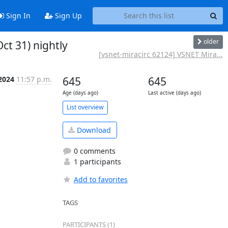
Sign In
Sign Up
older
ct 31) nightly
[vsnet-miracirc 62124] VSNET Mira...
 2024
11:57 p.m.
645
645
Age (days ago)
Last active (days ago)
List overview
Download
0 comments
1 participants
Add to favorites
TAGS
PARTICIPANTS (1)