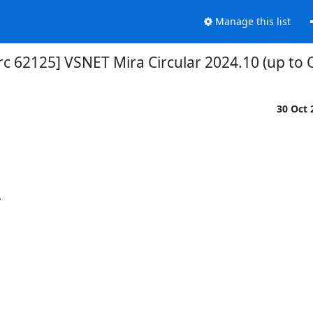
Manage this list
rc 62125] VSNET Mira Circular 2024.10 (up to O
30 Oct