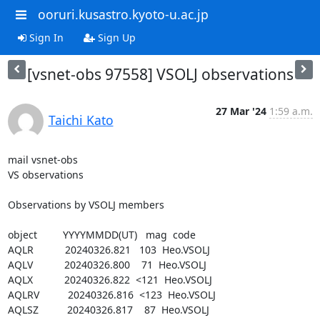
ooruri.kusastro.kyoto-u.ac.jp
Sign In
Sign Up
[vsnet-obs 97558] VSOLJ observations
27 Mar '24
1:59 a.m.
Taichi Kato
mail vsnet-obs

VS observations

Observations by VSOLJ members

object         YYYYMMDD(UT)   mag  code

AQLR           20240326.821   103  Heo.VSOLJ

AQLV           20240326.800    71  Heo.VSOLJ

AQLX           20240326.822  <121  Heo.VSOLJ

AQLRV          20240326.816  <123  Heo.VSOLJ

AQLSZ          20240326.817    87  Heo.VSOLJ
