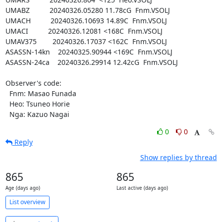
UMABZ          20240326.05280 11.78cG  Fnm.VSOLJ

UMACH          20240326.10693 14.89C  Fnm.VSOLJ

UMACI          20240326.12081 <168C  Fnm.VSOLJ

UMAV375        20240326.17037 <162C  Fnm.VSOLJ

ASASSN-14kn    20240325.90944 <169C  Fnm.VSOLJ

ASASSN-24ca    20240326.29914 12.42cG  Fnm.VSOLJ

Observer's code:

  Fnm: Masao Funada

  Heo: Tsuneo Horie

  Nga: Kazuo Nagai
0
0
Reply
Show replies by thread
865
865
Age (days ago)
Last active (days ago)
List overview