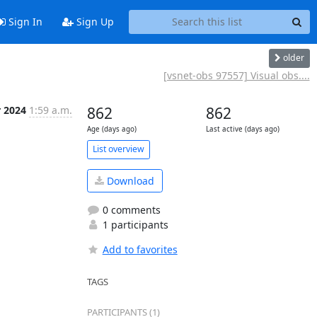
Sign In
Sign Up
older
[vsnet-obs 97557] Visual obs....
r 2024
1:59 a.m.
862
862
Age (days ago)
Last active (days ago)
List overview
Download
0 comments
1 participants
Add to favorites
TAGS
PARTICIPANTS (1)