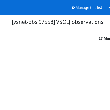
Manage this list
[vsnet-obs 97558] VSOLJ observations
27 Ma