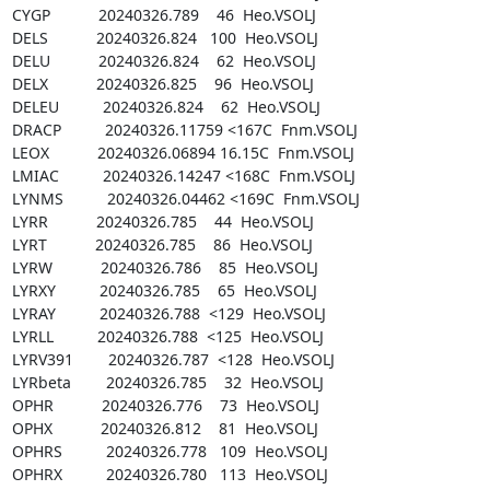
CYGP           20240326.789    46  Heo.VSOLJ

DELS           20240326.824   100  Heo.VSOLJ

DELU           20240326.824    62  Heo.VSOLJ

DELX           20240326.825    96  Heo.VSOLJ

DELEU          20240326.824    62  Heo.VSOLJ

DRACP          20240326.11759 <167C  Fnm.VSOLJ

LEOX           20240326.06894 16.15C  Fnm.VSOLJ

LMIAC          20240326.14247 <168C  Fnm.VSOLJ

LYNMS          20240326.04462 <169C  Fnm.VSOLJ

LYRR           20240326.785    44  Heo.VSOLJ

LYRT           20240326.785    86  Heo.VSOLJ

LYRW           20240326.786    85  Heo.VSOLJ

LYRXY          20240326.785    65  Heo.VSOLJ

LYRAY          20240326.788  <129  Heo.VSOLJ

LYRLL          20240326.788  <125  Heo.VSOLJ

LYRV391        20240326.787  <128  Heo.VSOLJ

LYRbeta        20240326.785    32  Heo.VSOLJ

OPHR           20240326.776    73  Heo.VSOLJ

OPHX           20240326.812    81  Heo.VSOLJ

OPHRS          20240326.778   109  Heo.VSOLJ

OPHRX          20240326.780   113  Heo.VSOLJ
