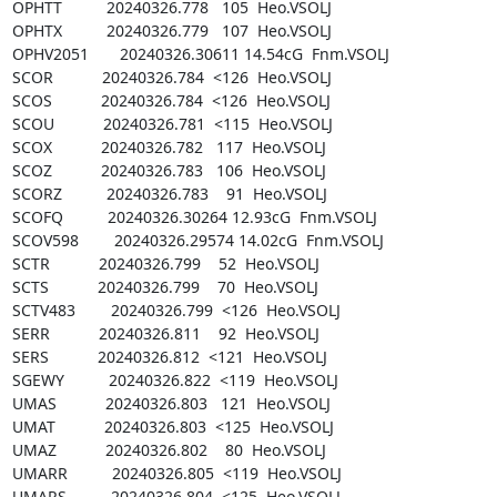
OPHTT          20240326.778   105  Heo.VSOLJ

OPHTX          20240326.779   107  Heo.VSOLJ

OPHV2051       20240326.30611 14.54cG  Fnm.VSOLJ

SCOR           20240326.784  <126  Heo.VSOLJ

SCOS           20240326.784  <126  Heo.VSOLJ

SCOU           20240326.781  <115  Heo.VSOLJ

SCOX           20240326.782   117  Heo.VSOLJ

SCOZ           20240326.783   106  Heo.VSOLJ

SCORZ          20240326.783    91  Heo.VSOLJ

SCOFQ          20240326.30264 12.93cG  Fnm.VSOLJ

SCOV598        20240326.29574 14.02cG  Fnm.VSOLJ

SCTR           20240326.799    52  Heo.VSOLJ

SCTS           20240326.799    70  Heo.VSOLJ

SCTV483        20240326.799  <126  Heo.VSOLJ

SERR           20240326.811    92  Heo.VSOLJ

SERS           20240326.812  <121  Heo.VSOLJ

SGEWY          20240326.822  <119  Heo.VSOLJ

UMAS           20240326.803   121  Heo.VSOLJ

UMAT           20240326.803  <125  Heo.VSOLJ

UMAZ           20240326.802    80  Heo.VSOLJ

UMARR          20240326.805  <119  Heo.VSOLJ

UMARS          20240326.804  <125  Heo.VSOLJ
