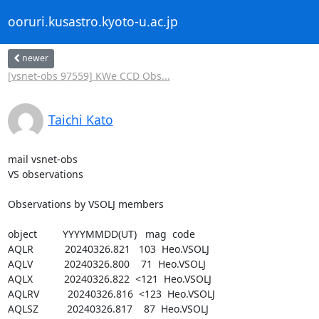
ooruri.kusastro.kyoto-u.ac.jp
newer
[vsnet-obs 97559] KWe CCD Obs...
Taichi Kato
mail vsnet-obs

VS observations

Observations by VSOLJ members

object         YYYYMMDD(UT)   mag  code

AQLR           20240326.821   103  Heo.VSOLJ

AQLV           20240326.800    71  Heo.VSOLJ

AQLX           20240326.822  <121  Heo.VSOLJ

AQLRV          20240326.816  <123  Heo.VSOLJ

AQLSZ          20240326.817    87  Heo.VSOLJ
