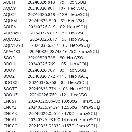
AQLTT          20240326.818    75  Heo.VSOLJ

AQLVY          20240326.801   107  Heo.VSOLJ

AQLCY          20240326.819  <129  Heo.VSOLJ

AQLFM          20240326.820    85  Heo.VSOLJ

AQLFN          20240326.819    82  Heo.VSOLJ

AQLV450        20240326.817    63  Heo.VSOLJ

AQLV923        20240326.817    58  Heo.VSOLJ

AQLV1293       20240326.817    67  Heo.VSOLJ

ARAV433        20240326.28743 16.75C  Fnm.VSOLJ

BOOR           20240326.768    80  Heo.VSOLJ

BOOU           20240326.769   105  Heo.VSOLJ

BOOV           20240326.767    90  Heo.VSOLJ

BOOZ           20240326.772  <115  Heo.VSOLJ

BOORX          20240326.768    82  Heo.VSOLJ

BOOTT          20240326.774  <106  Heo.VSOLJ

BOOUZ          20240326.769  <121  Heo.VSOLJ

CNCSY          20240326.06406 13.63cG  Fnm.VSOLJ

CNCYZ          20240325.91391 12.56cG  Fnm.VSOLJ

CNCAK          20240326.05514 <170C  Fnm.VSOLJ

CNCAT          20240325.93100 14.65cG  Fnm.VSOLJ

CNCCC          20240325.93333 <167C  Fnm.VSOLJ

CNCEG          20240325.98931 <175C  Fnm.VSOLJ
