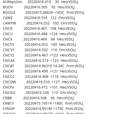
AURepsilon     20220416.413    30  Heo.VSOLJ

BOOV           20220416.505    92  Heo.VSOLJ

BOOUZ          20220415.06626 <165C  Fnm.VSOLJ

CAMZ           20220416.554   122  Onr.VSOLJ

CAMTW          20220416.552   102  Onr.VSOLJ

CNCR           20220416.467   108  Heo.VSOLJ

CNCU           20220416.468  <124  Heo.VSOLJ

CNCX           20220416.469    66  Heo.VSOLJ

CNCSY          20220416.472   109  Heo.VSOLJ

CNCSY          20220416.532   116  Onr.VSOLJ

CNCYZ          20220416.467  <123  Heo.VSOLJ

CNCAK          20220416.513  <123  Heo.VSOLJ

CNCAT          20220414.90310 14.24C  Fnm.VSOLJ

CNCAT          20220416.499  <121  Heo.VSOLJ

CNCCC          20220416.469  <118  Heo.VSOLJ

CNCDW          20220416.510  <127  Heo.VSOLJ

CNCFV          20220416.472  <101  Heo.VSOLJ

CNCKO          20220416.528   110  Onr.VSOLJ

CRBR           20220416.508    60  Heo.VSOLJ

CRBCY          20220415.19514 <180C  Fnm.VSOLJ

CVNGP          20220414.95140 <179C  Fnm.VSOLJ

CVNGQ          20220414.95479 <164C  Fnm.VSOLJ
