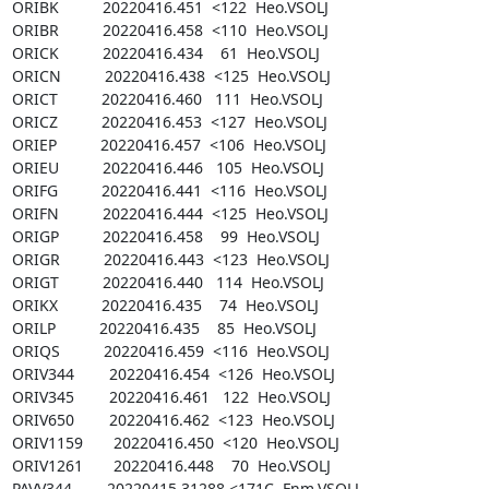
ORIBK          20220416.451  <122  Heo.VSOLJ

ORIBR          20220416.458  <110  Heo.VSOLJ

ORICK          20220416.434    61  Heo.VSOLJ

ORICN          20220416.438  <125  Heo.VSOLJ

ORICT          20220416.460   111  Heo.VSOLJ

ORICZ          20220416.453  <127  Heo.VSOLJ

ORIEP          20220416.457  <106  Heo.VSOLJ

ORIEU          20220416.446   105  Heo.VSOLJ

ORIFG          20220416.441  <116  Heo.VSOLJ

ORIFN          20220416.444  <125  Heo.VSOLJ

ORIGP          20220416.458    99  Heo.VSOLJ

ORIGR          20220416.443  <123  Heo.VSOLJ

ORIGT          20220416.440   114  Heo.VSOLJ

ORIKX          20220416.435    74  Heo.VSOLJ

ORILP          20220416.435    85  Heo.VSOLJ

ORIQS          20220416.459  <116  Heo.VSOLJ

ORIV344        20220416.454  <126  Heo.VSOLJ

ORIV345        20220416.461   122  Heo.VSOLJ

ORIV650        20220416.462  <123  Heo.VSOLJ

ORIV1159       20220416.450  <120  Heo.VSOLJ

ORIV1261       20220416.448    70  Heo.VSOLJ

PAVV344        20220415.31288 <171C  Fnm.VSOLJ
