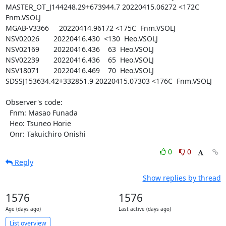
MASTER_OT_J144248.29+673944.7 20220415.06272 <172C  
Fnm.VSOLJ

MGAB-V3366     20220414.96172 <175C  Fnm.VSOLJ

NSV02026       20220416.430  <130  Heo.VSOLJ

NSV02169       20220416.436    63  Heo.VSOLJ

NSV02239       20220416.436    65  Heo.VSOLJ

NSV18071       20220416.469    70  Heo.VSOLJ

SDSSJ153634.42+332851.9 20220415.07303 <176C  Fnm.VSOLJ

Observer's code:

  Fnm: Masao Funada

  Heo: Tsuneo Horie

  Onr: Takuichiro Onishi
0
0
Reply
Show replies by thread
1576
1576
Age (days ago)
Last active (days ago)
List overview