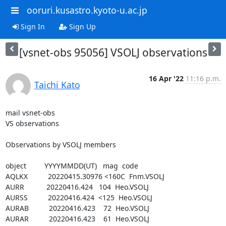
ooruri.kusastro.kyoto-u.ac.jp
Sign In
Sign Up
[vsnet-obs 95056] VSOLJ observations
16 Apr '22
11:16 p.m.
Taichi Kato
mail vsnet-obs

VS observations

Observations by VSOLJ members

object         YYYYMMDD(UT)   mag  code

AQLKX          20220415.30976 <160C  Fnm.VSOLJ

AURR           20220416.424   104  Heo.VSOLJ

AURSS          20220416.424  <125  Heo.VSOLJ

AURAB          20220416.423    72  Heo.VSOLJ

AURAR          20220416.423    61  Heo.VSOLJ
