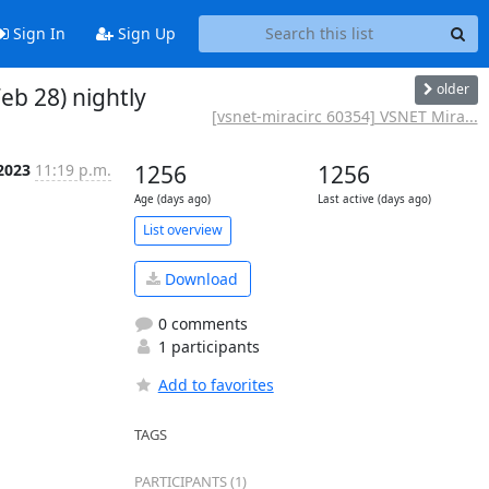
Sign In
Sign Up
older
eb 28) nightly
[vsnet-miracirc 60354] VSNET Mira...
 2023
11:19 p.m.
1256
1256
Age (days ago)
Last active (days ago)
List overview
Download
0 comments
1 participants
Add to favorites
TAGS
PARTICIPANTS (1)