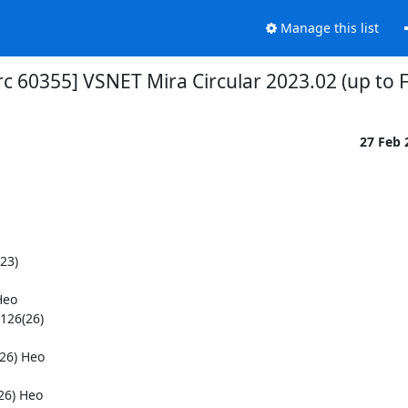
Manage this list
rc 60355] VSNET Mira Circular 2023.02 (up to F
27 Feb