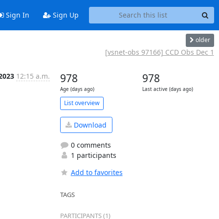
Sign In
Sign Up
older
[vsnet-obs 97166] CCD Obs Dec 1
 2023
12:15 a.m.
978
978
Age (days ago)
Last active (days ago)
List overview
Download
0 comments
1 participants
Add to favorites
TAGS
PARTICIPANTS (1)