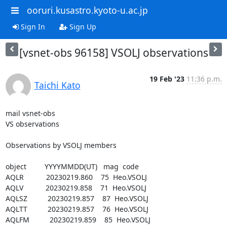
ooruri.kusastro.kyoto-u.ac.jp
Sign In
Sign Up
[vsnet-obs 96158] VSOLJ observations
19 Feb '23
11:36 p.m.
Taichi Kato
mail vsnet-obs

VS observations

Observations by VSOLJ members

object         YYYYMMDD(UT)   mag  code

AQLR           20230219.860    75  Heo.VSOLJ

AQLV           20230219.858    71  Heo.VSOLJ

AQLSZ          20230219.857    87  Heo.VSOLJ

AQLTT          20230219.857    76  Heo.VSOLJ

AQLFM          20230219.859    85  Heo.VSOLJ
