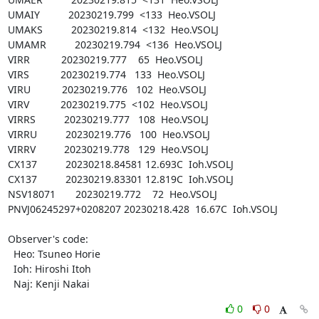
UMAIY          20230219.799  <133  Heo.VSOLJ

UMAKS          20230219.814  <132  Heo.VSOLJ

UMAMR          20230219.794  <136  Heo.VSOLJ

VIRR           20230219.777    65  Heo.VSOLJ

VIRS           20230219.774   133  Heo.VSOLJ

VIRU           20230219.776   102  Heo.VSOLJ

VIRV           20230219.775  <102  Heo.VSOLJ

VIRRS          20230219.777   108  Heo.VSOLJ

VIRRU          20230219.776   100  Heo.VSOLJ

VIRRV          20230219.778   129  Heo.VSOLJ

CX137          20230218.84581 12.693C  Ioh.VSOLJ

CX137          20230219.83301 12.819C  Ioh.VSOLJ

NSV18071       20230219.772    72  Heo.VSOLJ

PNVJ06245297+0208207 20230218.428  16.67C  Ioh.VSOLJ

Observer's code:

  Heo: Tsuneo Horie

  Ioh: Hiroshi Itoh

  Naj: Kenji Nakai
0
0