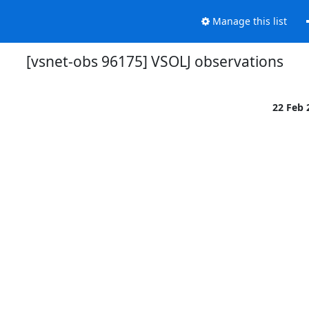
Manage this list
[vsnet-obs 96175] VSOLJ observations
22 Feb