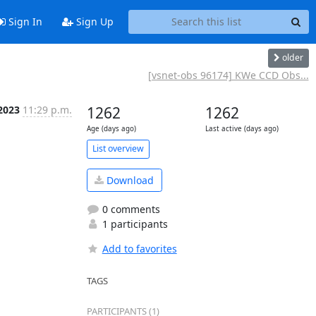
Sign In
Sign Up
older
[vsnet-obs 96174] KWe CCD Obs...
 2023
11:29 p.m.
1262
1262
Age (days ago)
Last active (days ago)
List overview
Download
0 comments
1 participants
Add to favorites
TAGS
PARTICIPANTS (1)