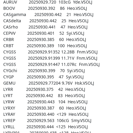
AURUV          20250929.720  103cG  Yde.VSOLJ

BOOV           20250930.392    86  Heo.VSOLJ

CASgamma       20250930.442    21  Heo.VSOLJ

CASdelta       20250930.442    25  Heo.VSOLJ

CASrho         20250930.441    47  Heo.VSOLJ

CEPVV          20250930.401    52  Syi.VSOLJ

CRBR           20250930.385    60  Heo.VSOLJ

CRBT           20250930.389   100  Heo.VSOLJ

CYGSS          20250929.91352 12.28B  Fnm.VSOLJ

CYGSS          20250929.91399 11.71V  Fnm.VSOLJ

CYGSS          20250929.91447 11.07Rc  Fnm.VSOLJ

CYGchi         20250930.399    70  Syi.VSOLJ

CYGP           20250930.395    47  Syi.VSOLJ

GEMU           20250929.77204 9.76V  Hsk.VSOLJ

LYRR           20250930.375    42  Heo.VSOLJ

LYRT           20250930.442    83  Heo.VSOLJ

LYRW           20250930.443   104  Heo.VSOLJ

LYRXY          20250930.387    60  Heo.VSOLJ

LYRAY          20250930.440  <129  Heo.VSOLJ

LYREP          20250929.563  106cG  Smy.VSOLJ

LYRLL          20250930.444  <125  Heo.VSOLJ

LYRV391        20250930.438  <128  Heo.VSOLJ
