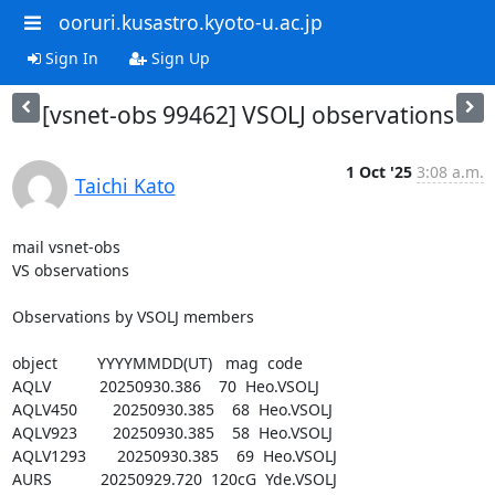
ooruri.kusastro.kyoto-u.ac.jp
Sign In
Sign Up
[vsnet-obs 99462] VSOLJ observations
1 Oct '25
3:08 a.m.
Taichi Kato
mail vsnet-obs

VS observations

Observations by VSOLJ members

object         YYYYMMDD(UT)   mag  code

AQLV           20250930.386    70  Heo.VSOLJ

AQLV450        20250930.385    68  Heo.VSOLJ

AQLV923        20250930.385    58  Heo.VSOLJ

AQLV1293       20250930.385    69  Heo.VSOLJ

AURS           20250929.720  120cG  Yde.VSOLJ
