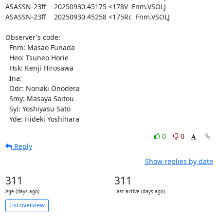
ASASSN-23ff    20250930.45175 <178V  Fnm.VSOLJ

ASASSN-23ff    20250930.45258 <175Rc  Fnm.VSOLJ

Observer's code:

  Fnm: Masao Funada

  Heo: Tsuneo Horie

  Hsk: Kenji Hirosawa

  Ina: 

  Odr: Noriaki Onodera

  Smy: Masaya Saitou

  Syi: Yoshiyasu Sato

  Yde: Hideki Yoshihara
0
0
Reply
Show replies by date
311
311
Age (days ago)
Last active (days ago)
List overview