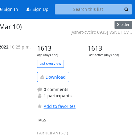
Sign In
Sign Up
older
 Mar 10)
[vsnet-cvcirc 6935] VSNET CV...
2022
10:25 p.m.
1613
1613
Age (days ago)
Last active (days ago)
List overview
Download
0 comments
1 participants
Add to favorites
TAGS
PARTICIPANTS (1)