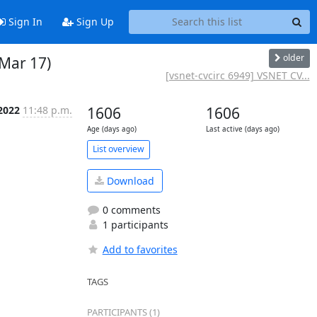
Sign In
Sign Up
older
 Mar 17)
[vsnet-cvcirc 6949] VSNET CV...
2022
11:48 p.m.
1606
1606
Age (days ago)
Last active (days ago)
List overview
Download
0 comments
1 participants
Add to favorites
TAGS
PARTICIPANTS (1)