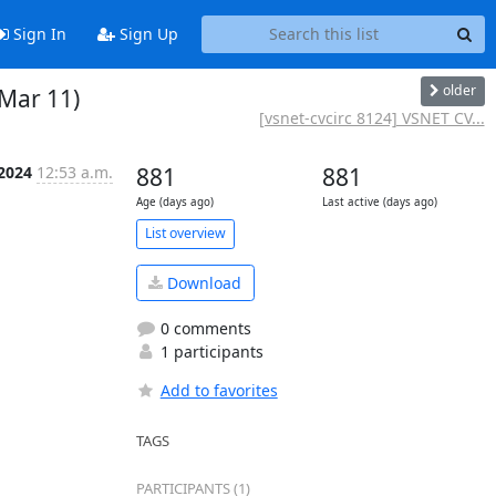
Sign In
Sign Up
older
 Mar 11)
[vsnet-cvcirc 8124] VSNET CV...
 2024
12:53 a.m.
881
881
Age (days ago)
Last active (days ago)
List overview
Download
0 comments
1 participants
Add to favorites
TAGS
PARTICIPANTS (1)