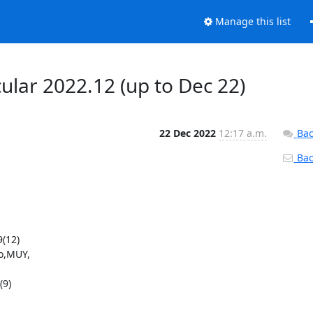
Manage this list
cular 2022.12 (up to Dec 22)
22 Dec 2022
12:17 a.m.
Bac
Back