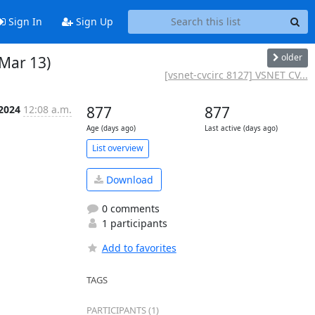
Sign In
Sign Up
older
 Mar 13)
[vsnet-cvcirc 8127] VSNET CV...
 2024
12:08 a.m.
877
877
Age (days ago)
Last active (days ago)
List overview
Download
0 comments
1 participants
Add to favorites
TAGS
PARTICIPANTS (1)