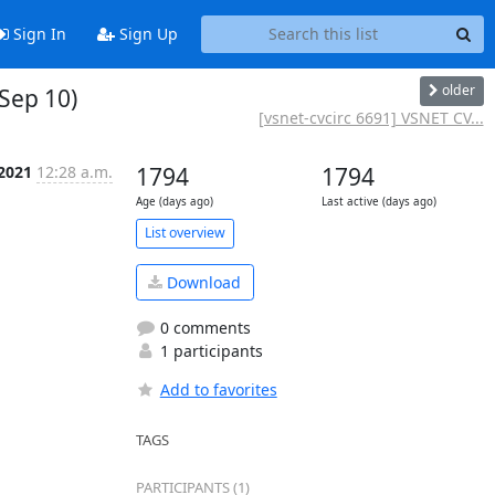
Sign In
Sign Up
older
 Sep 10)
[vsnet-cvcirc 6691] VSNET CV...
 2021
12:28 a.m.
1794
1794
Age (days ago)
Last active (days ago)
List overview
Download
0 comments
1 participants
Add to favorites
TAGS
PARTICIPANTS (1)