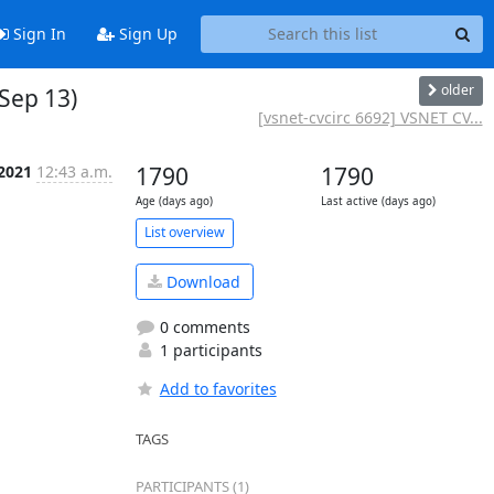
Sign In
Sign Up
older
 Sep 13)
[vsnet-cvcirc 6692] VSNET CV...
 2021
12:43 a.m.
1790
1790
Age (days ago)
Last active (days ago)
List overview
Download
0 comments
1 participants
Add to favorites
TAGS
PARTICIPANTS (1)